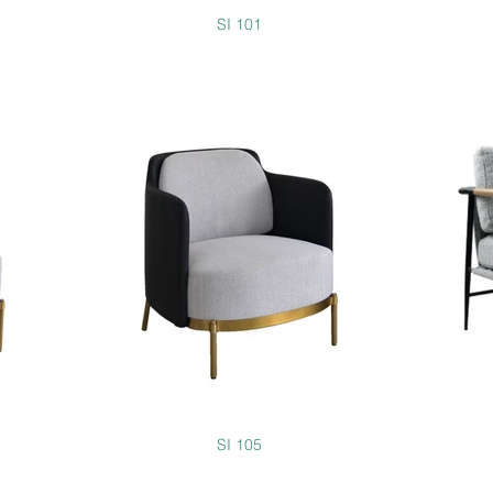
SI 101
SI 105